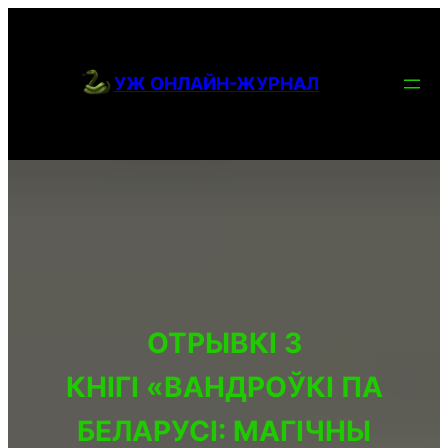
ПЕРЕЙТИ
К
УЖ ОНЛАЙН-ЖУРНАЛ
СОДЕРЖИМОМУ
ОТРЫВКІ З
КНІГІ «ВАНДРОЎКІ ПА
БЕЛАРУСІ: МАГІЧНЫ