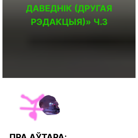
ДАВЕДНІК (ДРУГАЯ
РЭДАКЦЫЯ)» Ч.3
ПРА АЎТАРА
: